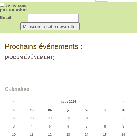
Je ne suis
pas un robot
Email
Prochains événements :
(AUCUN ÉVÉNEMENT)
Calendrier
«
août 2026
»
l.
m.
m.
j.
v.
s.
d.
27
28
29
30
31
1
2
3
4
5
6
7
8
9
10
11
12
13
14
15
16