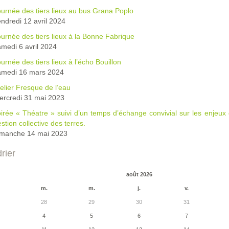
urnée des tiers lieux au bus Grana Poplo
ndredi 12 avril 2024
urnée des tiers lieux à la Bonne Fabrique
medi 6 avril 2024
urnée des tiers lieux à l’écho Bouillon
amedi 16 mars 2024
elier Fresque de l’eau
ercredi 31 mai 2023
irée « Théatre » suivi d’un temps d’échange convivial sur les enjeux d
stion collective des terres.
imanche 14 mai 2023
rier
août 2026
m.
m.
j.
v.
28
29
30
31
4
5
6
7