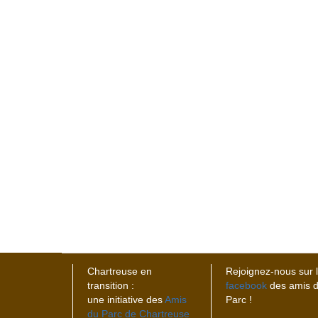
Chartreuse en
Rejoignez-nous sur 
transition :
facebook
des amis 
une initiative des
Amis
Parc !
du Parc de Chartreuse