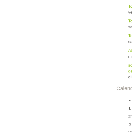
To
ve
To
sa
To
s
At
m
so
ge
d
Calend
«
l.
27
3