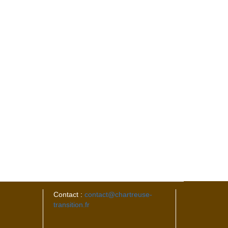
Contact :
contact@chartreuse-
transition.fr