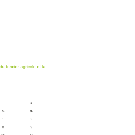
u foncier agricole et la
»
s.
d.
1
2
8
9