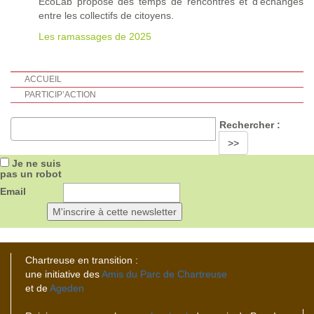
EcoLab propose des temps de rencontres et d’échanges
entre les collectifs de citoyens.
Les ramassages de 2025
ACCUEIL
PARTICIP’ACTION
Rechercher :
>>
Je ne suis
pas un robot
Email
Chartreuse en transition :
une initiative des
Amis du Parc de Chartreuse
et de
Ageden