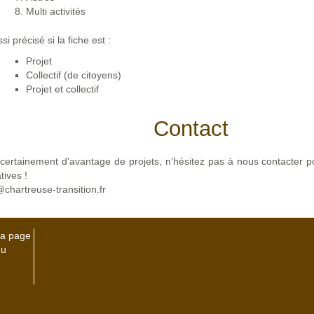
Multi activités
ssi précisé si la fiche est :
Projet
Collectif (de citoyens)
Projet et collectif
Contact
e certainement d’avantage de projets, n’hésitez pas à nous contacter p
atives !
chartreuse-transition.fr
la page
du