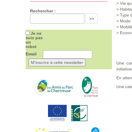
> Vie quo
> Habita
Rechercher :
> Type d
>>
> Mode d
> Mobili
> Econom
Je ne
suis pas
un
robot
Email
Une car
initiativ
En attend
Une caté