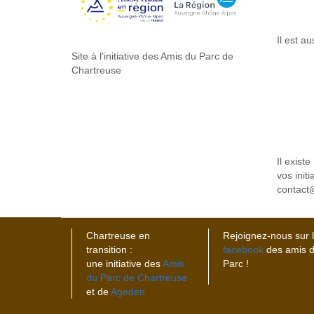
Il est au
Site à l'initiative des Amis du Parc de
Chartreuse
Il exist
vos initi
contact@
Chartreuse en
Rejoignez-nous sur 
transition :
facebook
des amis 
une initiative des
Amis
Parc !
du Parc de Chartreuse
et de
Ageden