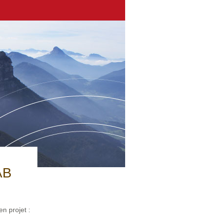
AB
n projet :