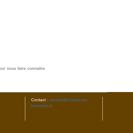
our nous faire connaitre
Contact :
contact@chartreuse-
transition.fr